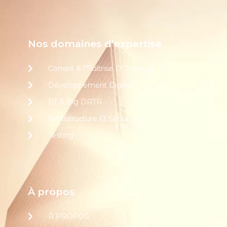
Nos domaines d’expertise
Conseil & Maîtrise D’Ouvrage
Développement Digital
BI & Big DATA
Infrastructure Et Sécurité
Testing
À propos
À PROPOS