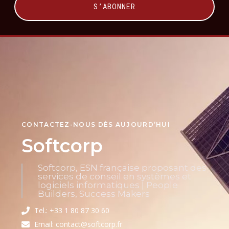
S’ABONNER
CONTACTEZ-NOUS DÈS AUJOURD’HUI
Softcorp
Softcorp, ESN française proposant des
services de conseil en systèmes et
logiciels informatiques | People
Builders, Success Makers
Tel.: +33 1 80 87 30 60
Email: contact@softcorp.fr