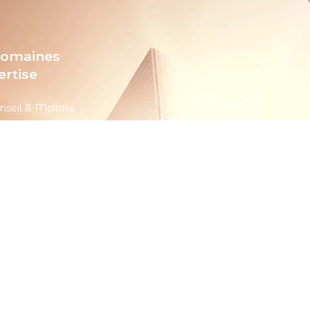
domaines
ertise
nseil & Maîtrise
À propos
Ouvrage
veloppement Digital
À PROPOS
 & Big DATA
Contact
frastructure Et Sécurité
Blogs
sting
CARRIÈRE