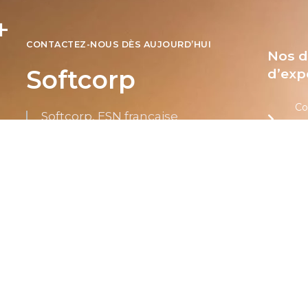
CONTACTEZ-NOUS DÈS AUJOURD’HUI
Nos 
Softcorp
d’exp
Co
Softcorp, ESN française
proposant des services de
D’
conseil en systèmes et
logiciels informatiques |
Dé
People Builders, Success
Makers
BI
In
Tel.: +33 1 80 87 30 60
Te
Email: contact@softcorp.fr