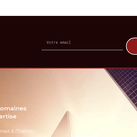
domaines
ertise
nseil & Maîtrise